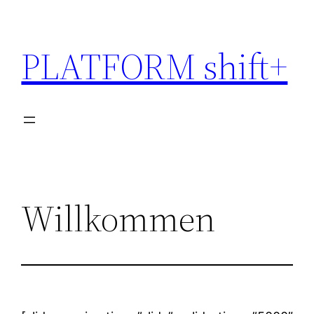
Skip
to
PLATFORM shift+
content
Willkommen