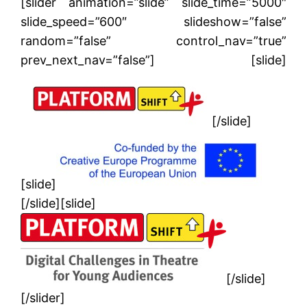
[slider animation=”slide” slide_time=”5000″
slide_speed=”600″ slideshow=”false”
random=”false” control_nav=”true”
prev_next_nav=”false”] [slide]
[/slide]
[slide]
[/slide][slide]
[/slide]
[/slider]